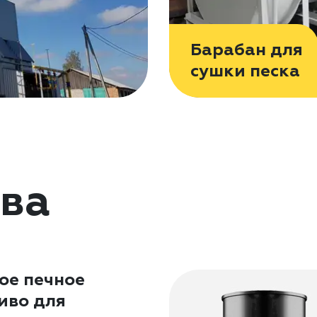
Барабан для
сушки песка
ва
ое печное
иво для