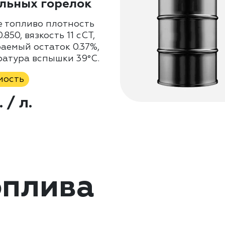
льных горелок
е топливо плотность
.850, вязкость 11 сСТ,
аемый остаток 0.37%,
ратура вспышки 39°C.
мость
. / л.
оплива