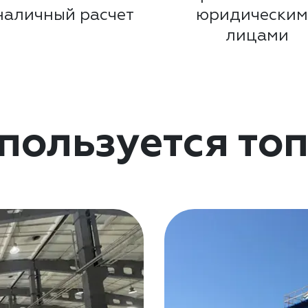
наличный расчет
юридически
лицами
спользуется то