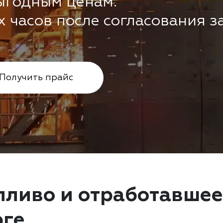
ыгодным ценам.
х часов после согласования з
Получить прайс
пливо и отработавшее
рге