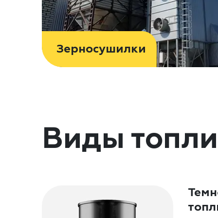
Зерносушилки
Виды топли
Темн
топл