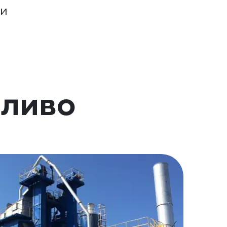
ми
пливо