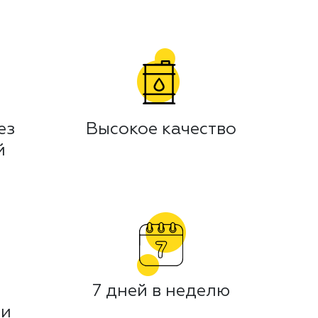
ез
Высокое качество
й
7 дней в неделю
 и