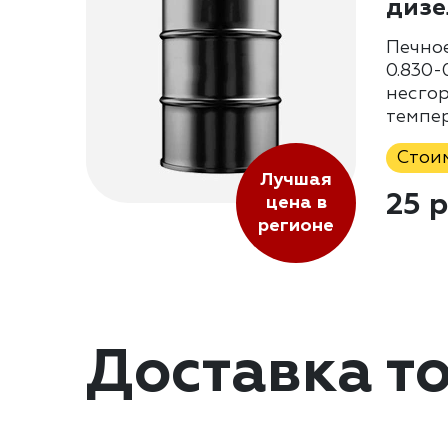
дизе
Печно
0.830-0
несгор
темпе
Стои
Лучшая
25 р
цена в
регионе
Доставка т